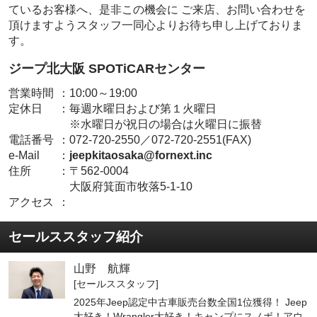
ているお客様へ、是非この機会に ご来店、お問い合わせを
頂けますようスタッフ一同心よりお待ち申し上げておりま
す。
ジープ北大阪 SPOTiCARセンター
営業時間
：
10:00～19:00
定休日
：
毎週水曜日および第１火曜日
※水曜日が祝日の場合は火曜日に振替
電話番号
：
072-720-2550／072-720-2551(FAX)
e-Mail
：
jeepkitaosaka@fornext.inc
住所
：
〒562-0004
大阪府箕面市牧落5-1-10
アクセス
：
セールススタッフ紹介
山野 航輝
[セールススタッフ]
2025年Jeep認定中古車販売台数全国1位獲得！ Jeep
大好き！Wrangler大好き！キャンプにスノボ！アウ